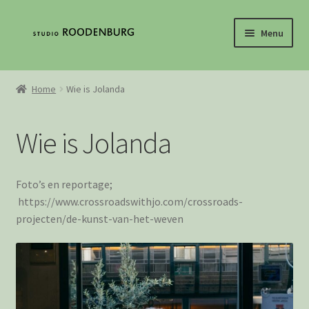
Ga
Ga
Menu
door
direct
naar
naar
Home
navigatie
de
Home
Wie is Jolanda
inhoud
Contact
Wie is Jolanda
De geschiedenis van het weven
Mijn Account
Foto’s en reportage;
https://www.crossroadswithjo.com/crossroads-
Loguit
projecten/de-kunst-van-het-weven
Webshop
Winkelwagen