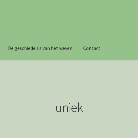
De geschiedenis van het weven
Contact
n
Mijn Account
Webshop
Winkelwagen
Wie is Jolanda
uniek