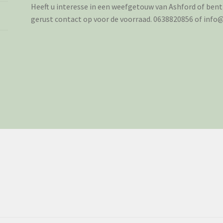
Heeft u interesse in een weefgetouw van Ashford of ben
gerust contact op voor de voorraad. 0638820856 of inf