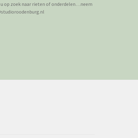
t u op zoek naar rieten of onderdelen…neem
o@studioroodenburg.nl