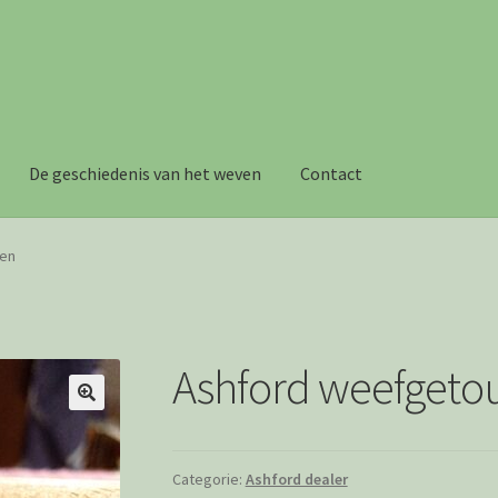
De geschiedenis van het weven
Contact
n
Mijn Account
Webshop
Winkelwagen
Wie is Jolanda
en
Ashford weefget
Categorie:
Ashford dealer