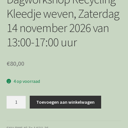
Kleedje weven, Zaterdag
14 november 2026 van
13:00-17:00 uur
€
80,00
4 op voorraad
Dagworkshop
Toevoegen aan winkelwagen
Recycling
Kleedje
weven,
Zaterdag