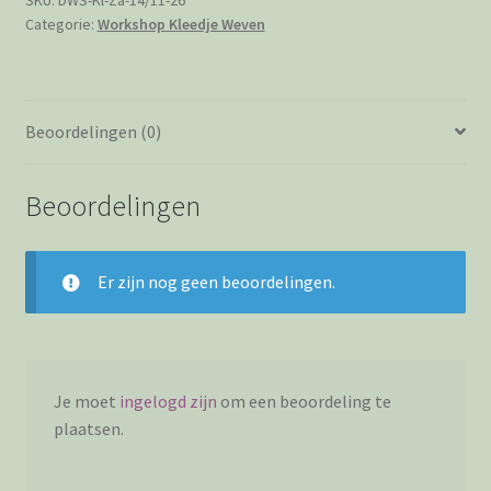
SKU:
DWS-Kl-Za-14/11-26
Categorie:
Workshop Kleedje Weven
14
november
2026
van
Beoordelingen (0)
13:00-
17:00
uur
Beoordelingen
aantal
Er zijn nog geen beoordelingen.
Je moet
ingelogd zijn
om een beoordeling te
plaatsen.