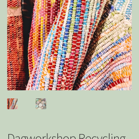
Afrekenen
Bedankt
Wie is Jolanda
Privacystatement
Dagworkshop Recycling