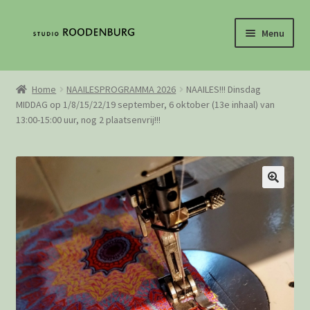
Ga
Ga
Menu
door
direct
naar
naar
Home
navigatie
de
Home
NAAILESPROGRAMMA 2026
NAAILES!!! Dinsdag
inhoud
MIDDAG op 1/8/15/22/19 september, 6 oktober (13e inhaal) van
Contact
13:00-15:00 uur, nog 2 plaatsenvrij!!!
De geschiedenis van het weven
Mijn Account
Loguit
Webshop
Winkelwagen