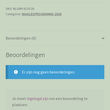
op
1/8/15/22/19
SKU:
NL-DiM-9/10-26
Categorie:
NAAILESPROGRAMMA 2026
september,
6
oktober
(13e
Beoordelingen (0)
inhaal)
van
13:00-
Beoordelingen
15:00
uur,
nog
Er zijn nog geen beoordelingen.
2
plaatsenvrij!!!
aantal
Je moet
ingelogd zijn
om een beoordeling te
plaatsen.