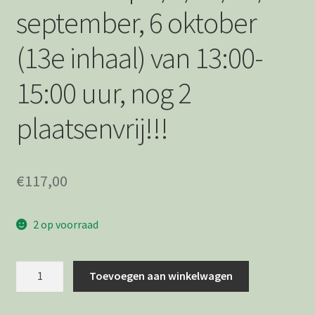
september, 6 oktober
(13e inhaal) van 13:00-
15:00 uur, nog 2
plaatsenvrij!!!
€
117,00
2 op voorraad
NAAILES!!!
Toevoegen aan winkelwagen
Dinsdag
MIDDAG