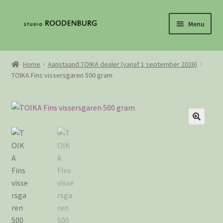
Ga
Ga
Menu
door
direct
naar
naar
Home
navigatie
de
Home
Aanstaand TOIKA dealer (vanaf 1 september 2026)
inhoud
TOIKA Fins vissersgaren 500 gram
Contact
De geschiedenis van het weven
Mijn Account
Loguit
Webshop
Winkelwagen