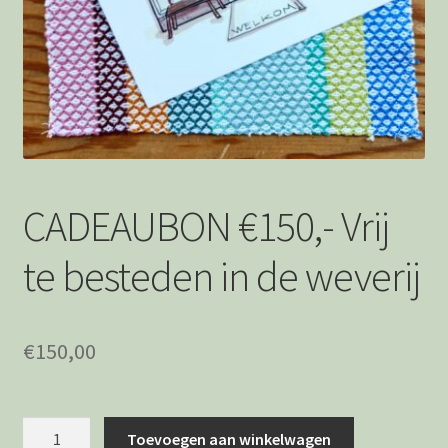
Afrekenen
Bedankt
Wie is Jolanda
Privacystatement
CADEAUBON €150,- Vrij
te besteden in de weverij
€
150,00
CADEAUBON
Toevoegen aan winkelwagen