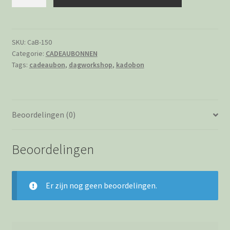
€150,-
Vrij
te
besteden
SKU:
CaB-150
Categorie:
CADEAUBONNEN
in
Tags:
cadeaubon
,
dagworkshop
,
kadobon
de
weverij
aantal
Beoordelingen (0)
Beoordelingen
Er zijn nog geen beoordelingen.