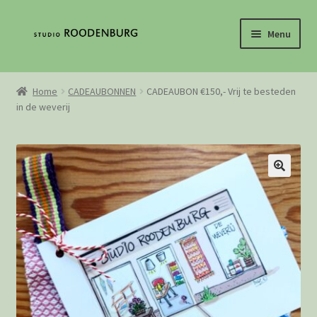
Ga
Ga
Menu
door
direct
naar
naar
Home
navigatie
de
Home
CADEAUBONNEN
CADEAUBON €150,- Vrij te besteden
inhoud
in de weverij
Contact
De geschiedenis van het weven
Mijn Account
Loguit
Webshop
Winkelwagen