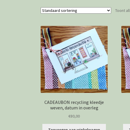
Toont al
CADEAUBON recycling kleedje
weven, datum in overleg
€
80,00
Toevoegen aan winkelwagen