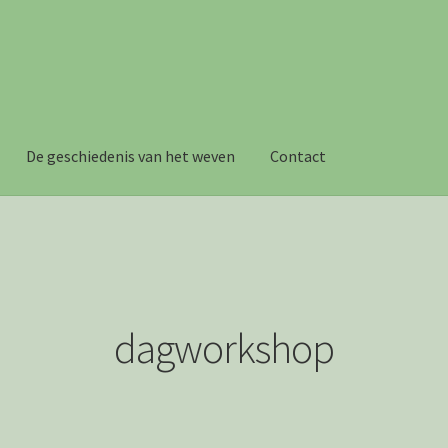
De geschiedenis van het weven
Contact
n
Mijn Account
Webshop
Winkelwagen
Wie is Jolanda
dagworkshop