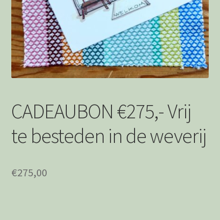
Afrekenen
Bedankt
Wie is Jolanda
Privacystatement
CADEAUBON €275,- Vrij
te besteden in de weverij
€
275,00