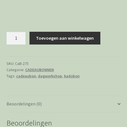
CADEAUBON
Toevoegen aan winkelwagen
€275,-
Vrij
te
besteden
SKU:
CaB-275
Categorie:
CADEAUBONNEN
in
Tags:
cadeaubon
,
dagworkshop
,
kadobon
de
weverij
aantal
Beoordelingen (0)
Beoordelingen