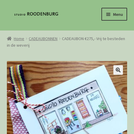
Ga
Ga
Menu
door
direct
naar
naar
Home
navigatie
de
Home
CADEAUBONNEN
CADEAUBON €275,- Vrij te besteden
inhoud
in de weverij
Contact
De geschiedenis van het weven
Mijn Account
Loguit
Webshop
Winkelwagen