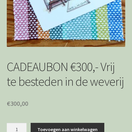
Afrekenen
Bedankt
Wie is Jolanda
Privacystatement
CADEAUBON €300,- Vrij
te besteden in de weverij
€
300,00
CADEAUBON
Toevoegen aan winkelwagen