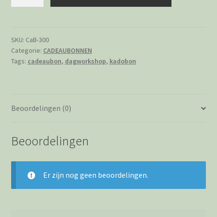
€300,-
Vrij
te
besteden
SKU:
CaB-300
Categorie:
CADEAUBONNEN
in
Tags:
cadeaubon
,
dagworkshop
,
kadobon
de
weverij
aantal
Beoordelingen (0)
Beoordelingen
Er zijn nog geen beoordelingen.