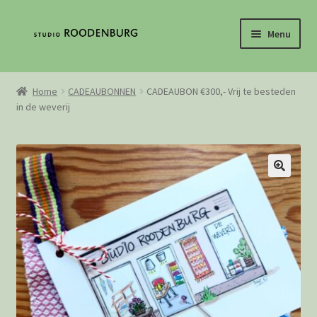
Ga
Ga
Menu
door
direct
naar
naar
Home
navigatie
de
Home
CADEAUBONNEN
CADEAUBON €300,- Vrij te besteden
inhoud
in de weverij
Contact
De geschiedenis van het weven
Mijn Account
Loguit
Webshop
Winkelwagen